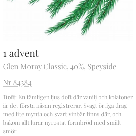
1 advent
Glen Moray Classic, 40%, Speyside
Nr 84384
Doft
: En tämligen ljus doft där vanilj och kolatoner
är det första näsan registrerar. Svagt örtiga drag
med lite mynta och svart vinbär finns där, och
bakom allt lurar nyrostat formbröd med smält
smör.