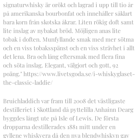
signaturwhisky är orökt och lagrad i upp till tio år
på amerikanska bourbonfat och innehåller såklart
bara korn från skotska åkrar. Liten rökig doft samt
lite inslag av nybakat bröd. Möjligen anas lite
tobak i doften. Munfyllande smak med mer sötma
och en viss tobaksspänst och en viss strävhet i allt
det lena. Bra och lång eftersmak med flera fina
och söta inslag. Elegant, välgjort och gott, 92
poäng." https://www.livetsgoda.se/i-whiskyglaset-
the-classic-laddie/
Bruichladdich var fram till 2008 det västligaste
destilleriet i Skottland då pyttelilla Anhainn Dearg
byggdes långt ute på Isle of Lewis. De första
dropparna destillerades 1881 mitt under en
gyllene whiskyera då den nya blendwhiskyn gav