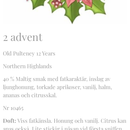
2 advent
Old Pulteney 12 Years
Northern Highlands
40 % Maltig smak med fatkaraktär, inslag av
ljunghonung, torkade aprikoser, vanilj, halm,
ananas och citrusskal.
Nr 10465
Doft:
Viss fatkänsla. Honung och vanilj. Citrus kan
anas också. Lite stickig i näsan vid första sniffen.