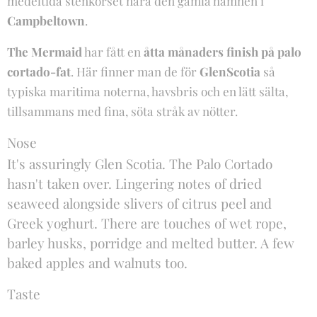
medeltida stenkorset nära den gamla hamnen i
Campbeltown
.
The Mermaid
har fått en
åtta månaders finish på palo
cortado-fat
. Här finner man de för
GlenScotia
så
typiska maritima noterna, havsbris och en lätt sälta,
tillsammans med fina, söta stråk av nötter.
Nose
It's assuringly Glen Scotia. The Palo Cortado
hasn't taken over. Lingering notes of dried
seaweed alongside slivers of citrus peel and
Greek yoghurt. There are touches of wet rope,
barley husks, porridge and melted butter. A few
baked apples and walnuts too.
Taste