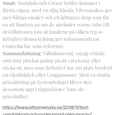
Smak
: Smörkola och Crème brûlée kommer i
första vågen, med en oljig känsla. Eftersmaken ger
mer bäriga smaker och ett köttigare drag som får
en att fundera på om de använder worm-tubs till
destillationen (om ni funderar på vilken typ av
köttighet denna kylning ger rekommenderas
Craigellachie som referens).
Sammanfattning
: Välbalanserad, snygg whisky
som inte plockar poäng på att vara kaxig eller
sticka ut, men som definitivt har sin plats bredvid
en Glenfiddich eller Cragganmore. Med en rimlig
prissättning på Systembolaget kliver den
dessutom upp i tätposition i Tour-de-
prisvärdhet.
https://www.alltomwhisky.se/2018/11/test-
uppdaterad-och-nydesignad-glen-moray/