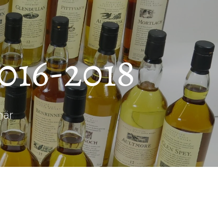
016-2018
här