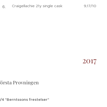
Craigellachie 21y single cask 9,17/10
2017
Första Provningen
/4 "Berntssons frestelser"