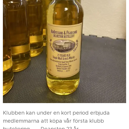
Klubben kan under en kort period erbjuda
medlemmarna att köpa vår första klubb
buteljering... Deanston 23 år